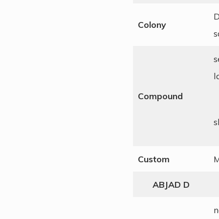
D
Colony
s
s
l
Compound
s
Custom
M
ABJAD D
n