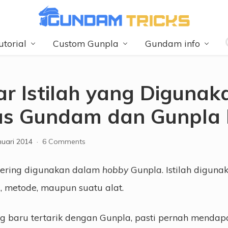
Info
utorial
Custom Gunpla
Gundam info
Gundam
&
TipsnTricks
Gunpla
r Istilah yang Digunak
s Gundam dan Gunpla 
nuari 2014
·
6 Comments
 sering digunakan dalam
hobby
Gunpla. Istilah diguna
, metode, maupun suatu alat.
g baru tertarik dengan Gunpla, pasti pernah mendapa