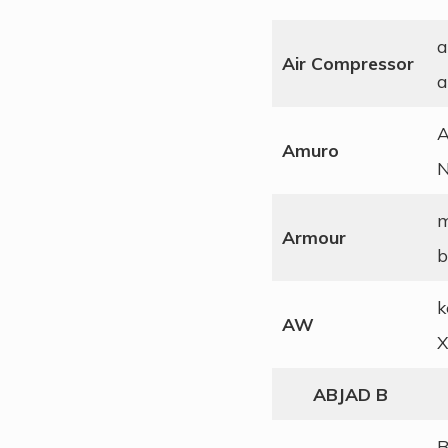
a
Air Compressor
a
A
Amuro
N
m
Armour
b
k
AW
X
ABJAD B
B