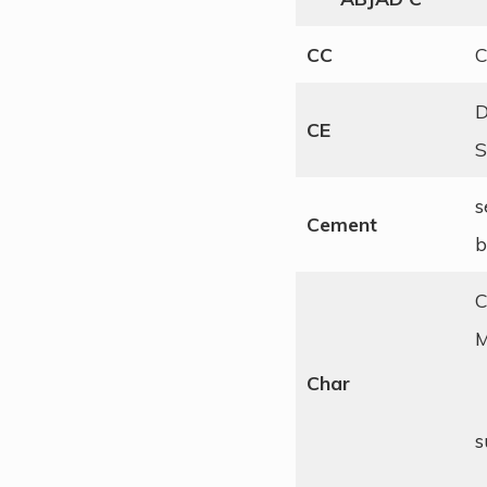
CC
C
D
CE
S
s
Cement
b
C
M
Char
s