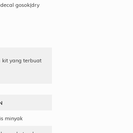
decal gosok(dry
 kit yang terbuat
N
is minyak