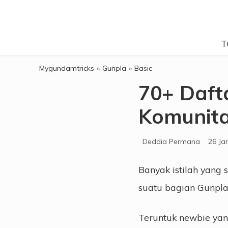
Skip
Skip
Skip
Skip
to
to
to
to
T
primary
main
primary
footer
navigation
content
sidebar
Mygundamtricks
»
Gunpla
»
Basic
70+ Dafta
Komunita
Deddia Permana
26 Ja
Banyak istilah yang
suatu bagian Gunpla
Teruntuk newbie yan