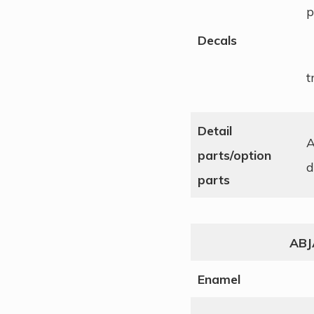
p
Decals
t
Detail
A
parts/option
d
parts
ABJ
Enamel