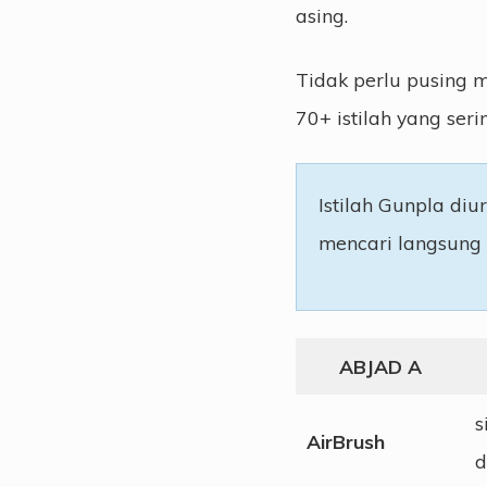
asing.
Tidak perlu pusing m
70+ istilah yang ser
Istilah Gunpla di
mencari langsung i
ABJAD A
s
AirBrush
d