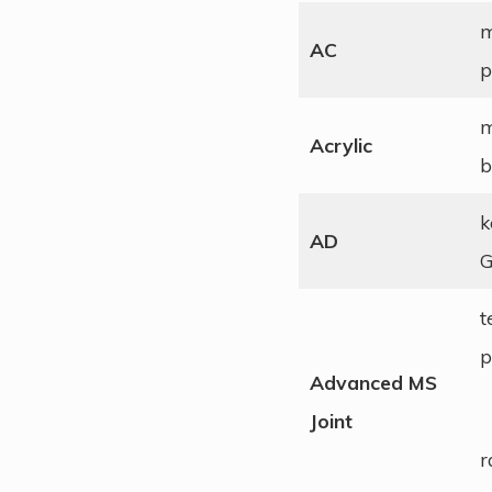
m
AC
p
m
Acrylic
b
k
AD
G
t
p
Advanced MS
Joint
r