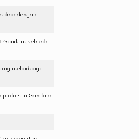
unakan dengan
it Gundam, sebuah
yang melindungi
an pada seri Gundam
Cup: nama dari