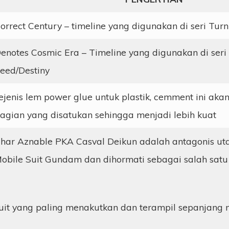
orrect Century – timeline yang digunakan di seri Tu
enotes Cosmic Era – Timeline yang digunakan di ser
eed/Destiny
ejenis lem power glue untuk plastik, cemment ini ak
agian yang disatukan sehingga menjadi lebih kuat
har Aznable PKA Casval Deikun adalah antagonis uta
obile Suit Gundam dan dihormati sebagai salah satu 
uit yang paling menakutkan dan terampil sepanjang