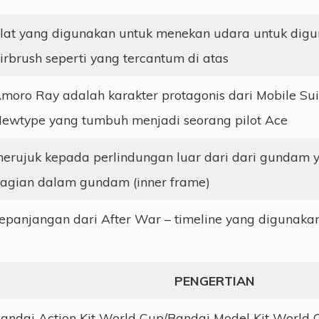
lat yang digunakan untuk menekan udara untuk dig
irbrush seperti yang tercantum di atas
moro Ray adalah karakter protagonis dari Mobile Su
ewtype yang tumbuh menjadi seorang pilot Ace
erujuk kepada perlindungan luar dari dari gundam 
agian dalam gundam (inner frame)
epanjangan dari After War – timeline yang digunak
PENGERTIAN
andai Action Kit World Cup/Bandai Model Kit World 