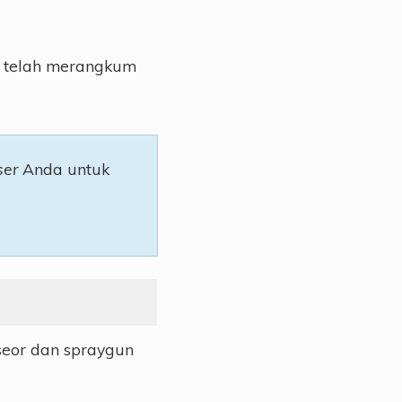
ks telah merangkum
ser
Anda untuk
eseor dan spraygun