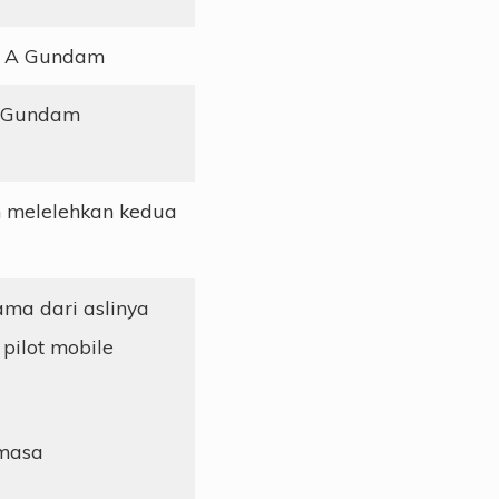
rn A Gundam
i Gundam
an melelehkan kedua
ma dari aslinya
pilot mobile
 masa