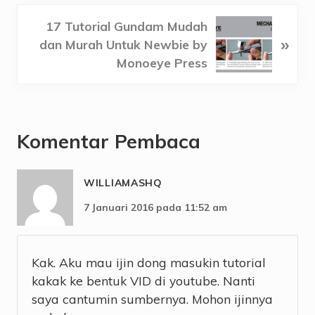
i
o
N
17 Tutorial Gundam Mudah
»
u
e
dan Murah Untuk Newbie by
s
x
Monoeye Press
P
t
o
P
Reader
s
o
Interactions
t
s
Komentar Pembaca
:
t
:
WILLIAMASHQ
7 Januari 2016 pada 11:52 am
Kak. Aku mau ijin dong masukin tutorial
kakak ke bentuk VID di youtube. Nanti
saya cantumin sumbernya. Mohon ijinnya