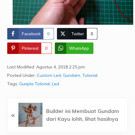
Facebook
0
Twitter
0
Pinterest
0
WhatsApp
Last Modified: Agustus 4, 2018
2:25 pm
Posted Under:
Custom Led
,
Gundam
,
Tutorial
Tags:
Gunpla Tutorial
,
Led
P
Builder ini Membuat Gundam
«
r
dari Kayu lohh, lihat hasilnya
e
v